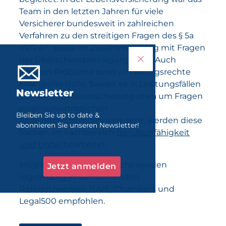
Team in den letzten Jahren für viele
Versicherer bundesweit in zahlreichen
Verfahren zu den streitigen Fragen des § 5a
VVG a.F. sowie im Zusammenhang mit Fragen
der Überschussbeteiligung aktiv. Auch
spielten Probleme rund um Bezugsrechte
eine große Rolle. Soweit es in Leistungsfällen
Newsletter
aus der Lebensversicherung etwa um Fragen
einer vorvertraglichen
Bleiben Sie up to date &
Anzeigepflichtverletzung geht, werden diese
abonnieren Sie unseren Newsletter!
Sachen im Fachbereich
Berufsunfähigkeit
und Unfall
bearbeitet.
Mitglieder des Fachbereichs werden
Jetzt anmelden
regelmäßig in den führenden
Referenzwerken JUVE, Chambers und
Legal500 empfohlen.