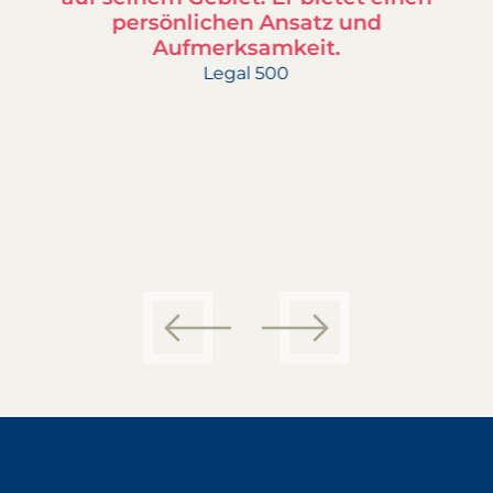
persönlichen Ansatz und
Aufmerksamkeit.
gl
Legal 500
f
d
he
P
vorheriger Slide
nächster Slid