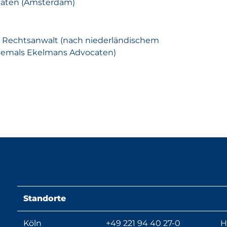
ocaten (Amsterdam)
 Rechtsanwalt (nach niederländischem
ehemals Ekelmans Advocaten)
Standorte
Köln
+49 221 94 40 27-0
H