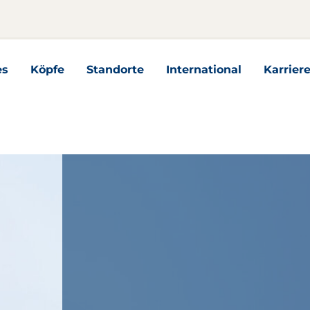
es
Köpfe
Standorte
International
Karrier
n
es Unterseiten
International Unterseiten