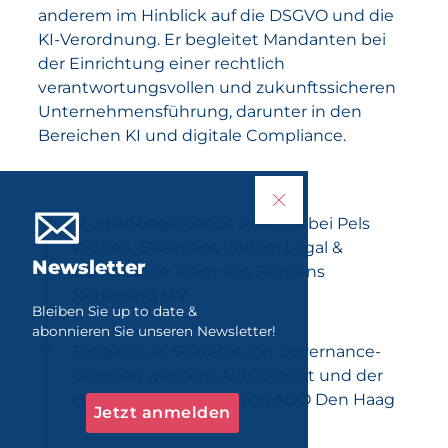
anderem im Hinblick auf die DSGVO und die
KI-Verordnung. Er begleitet Mandanten bei
der Einrichtung einer rechtlich
verantwortungsvollen und zukunftssicheren
Unternehmensführung, darunter in den
Bereichen KI und digitale Compliance.
Studienbegleitende Praktika bei Pels
Rijcken, Ekelmans und im Legal &
Newsletter
Compliance Team von Siemens
Nederland N.V.
Bleiben Sie up to date &
abonnieren Sie unseren Newsletter!
Tätigkeit als Sekretär von Governance-
Gremien wie dem Aufsichtsrat und der
Hauptversammlung von ADO Den Haag
Jetzt anmelden