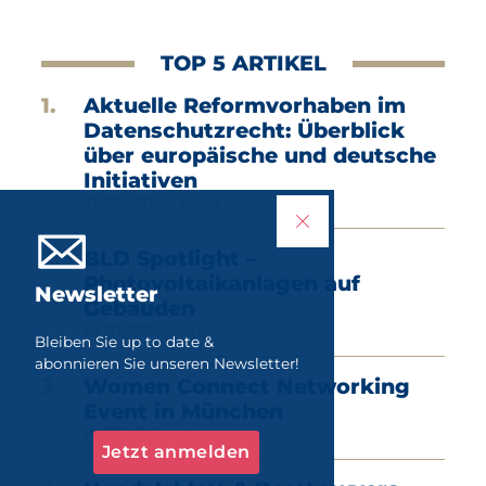
TOP 5 ARTIKEL
Aktuelle Reformvorhaben im
Datenschutzrecht: Überblick
über europäische und deutsche
Initiativen
31.07.2026
News
BLD Spotlight –
Photovoltaikanlagen auf
Newsletter
Gebäuden
23.07.2026
News
Bleiben Sie up to date &
abonnieren Sie unseren Newsletter!
Women Connect Networking
Event in München
10.07.2026
News
Jetzt anmelden