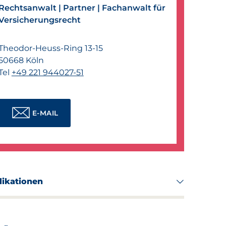
Rechtsanwalt |
Partner |
Fachanwalt für
Versicherungsrecht
Theodor-Heuss-Ring 13-15
50668
Köln
Tel
+49 221 944027-51
E-MAIL
likationen
ordion auf- und zuklappen
es VVG