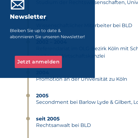
Studium der Rechtswissenschaften, Unive
Newsletter
2001
Wissenschaftlicher Mitarbeiter bei BLD
Bleiben Sie up to date &
abonnieren Sie unseren Newsletter!
2002 – 2004
Referendariat im OLG-Bezirk Köln mit S
weiteren Wirtschaftskanzlei
Jetzt anmelden
2004
Promotion an der Universität zu Köln
2005
Secondment bei Barlow Lyde & Gilbert, 
seit 2005
Rechtsanwalt bei BLD