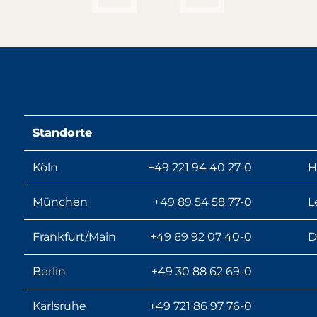
H
A
Standorte
2
Köln
+49 221 94 40 27-0
H
Priv
München
+49 89 54 58 77-0
L
Frankfurt/Main
+49 69 92 07 40-0
D
Berlin
+49 30 88 62 69-0
z
Karlsruhe
+49 721 86 97 76-0