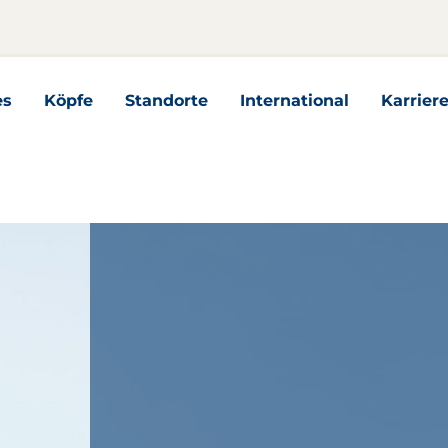
es
Köpfe
Standorte
International
Karrier
n
es Unterseiten
International Unterseiten