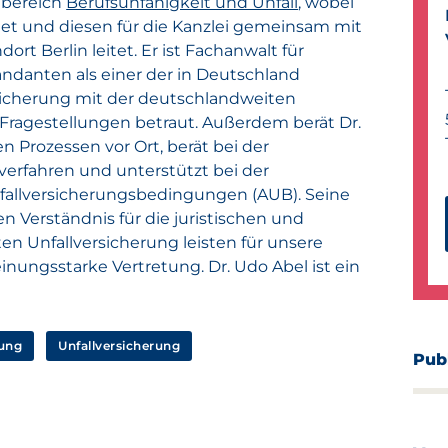
hbereich
Berufsunfähigkeit und Unfall
, wobei
tet und diesen für die Kanzlei gemeinsam mit
ort Berlin leitet. Er ist Fachanwalt für
ndanten als einer der in Deutschland
rsicherung mit der deutschlandweiten
Fragestellungen betraut. Außerdem berät Dr.
 Prozessen vor Ort, berät bei der
erfahren und unterstützt bei der
fallversicherungsbedingungen (AUB). Seine
n Verständnis für die juristischen und
n Unfallversicherung leisten für unsere
ngsstarke Vertretung. Dr. Udo Abel ist ein
rung
Unfallversicherung
Pub
Akk
Neu