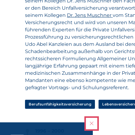
seinem Kollegen Dr. Jens Muschner den Fac
er den Bereich Unfallversicherung verantwor
seinem Kollegen
Dr. Jens Muschner
vom Stand
Versicherungsrecht und wird von unseren Ma
führenden Experten für die Private Unfallve
Prozessführung zu versicherungsrechtlichen 
Udo Abel Kanzleien aus dem Ausland bei deren
Schadenbearbeitung außerhalb von Gerichtsv
rechtssicheren Formulierung Allgemeiner Un
langjährige Erfahrung gepaart mit einem tiefe
medizinischen Zusammenhänge in der Private
Mandanten eine ebenso kompetente wie meinu
gefragter Vortrags- und Schulungsreferent.
Berufsunfähigkeitsversicherung
Lebensversiche
1996 – 2000